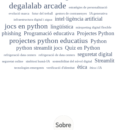
degalalab arcade
estratègies de personalització
evolució marca
futur del treball
gestors de contrasenyes
IA generativa
intel·ligència artificial
infraestructura digital i aigua
jocs en python
lingüística
màrqueting digital flexible
phishing
Programació educativa
Projectes Python
projectes python educatius
Python
python streamlit jocs
Quiz en Python
seguretat digital
refrigeració data centers
refrigeració de data centers
Streamlit
seguretat online
simbiosi humà-IA
sostenibilitat del núvol digital
ètica
tecnologies emergents
verificació d'identitat
ètica i IA