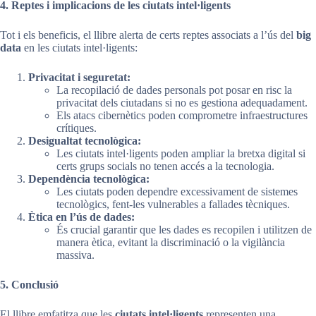
4. Reptes i implicacions de les ciutats intel·ligents
Tot i els beneficis, el llibre alerta de certs reptes associats a l’ús del
big
data
en les ciutats intel·ligents:
Privacitat i seguretat:
La recopilació de dades personals pot posar en risc la
privacitat dels ciutadans si no es gestiona adequadament.
Els atacs cibernètics poden comprometre infraestructures
crítiques.
Desigualtat tecnològica:
Les ciutats intel·ligents poden ampliar la bretxa digital si
certs grups socials no tenen accés a la tecnologia.
Dependència tecnològica:
Les ciutats poden dependre excessivament de sistemes
tecnològics, fent-les vulnerables a fallades tècniques.
Ètica en l’ús de dades:
És crucial garantir que les dades es recopilen i utilitzen de
manera ètica, evitant la discriminació o la vigilància
massiva.
5. Conclusió
El llibre emfatitza que les
ciutats intel·ligents
representen una