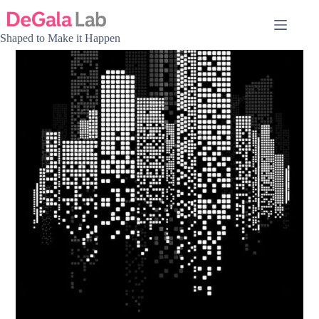
Omet
al
contingut
Shaped to Make it Happen