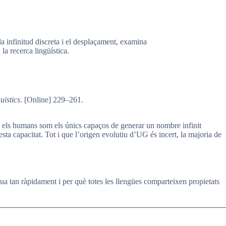
la infinitud discreta i el desplaçament, examina
a recerca lingüística.
uistics
. [Online] 229–261.
ue els humans som els únics capaços de generar un nombre infinit
sta capacitat. Tot i que l’origen evolutiu d’UG és incert, la majoria de
ua tan ràpidament i per què totes les llengües comparteixen propietats