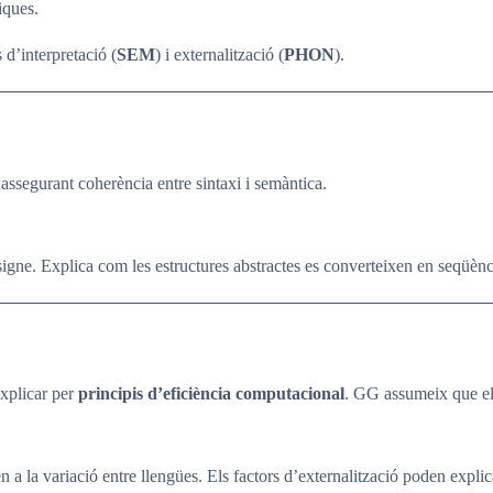
iques.
 d’interpretació (
SEM
) i externalització (
PHON
).
, assegurant coherència entre sintaxi i semàntica.
 signe. Explica com les estructures abstractes es converteixen en seqüènc
explicar per
principis d’eficiència computacional
. GG assumeix que el 
 a la variació entre llengües. Els factors d’externalització poden explica