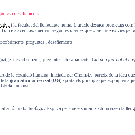
guntes i desafiaments
ativa
i la facultat del llenguatge humà. L’article destaca propietats com 
ot i els avenços, queden preguntes obertes que obren noves vies per a l
descobriments, preguntes i desafiaments
enguatge: descobriments, preguntes i desafiaments.
Catalan journal of ling
 part de la cognició humana. Iniciada per Chomsky, parteix de la idea q
 de la
gramàtica universal (UG)
aporta els principis que expliquen aque
història humana.
l sinó un dot biològic. Explica per què els infants adquireixen la lleng