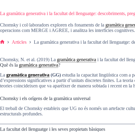
La gramàtica generativa i la facultat del llenguatge: descobriments, pre
Chomsky i col·laboradors exploren els fonaments de la
gramàtica gener
operacions com MERGE i AGREE, i analitza les interfícies cognitives. T
Articles
La gramàtica generativa i la facultat del llenguatge: 
Pàgina
d'inici
Chomsky, N. et al. (2019) La
gramàtica generativa
i la facultat del ll
Què és la
gramàtica generativa
?
La
gramàtica generativa
(GG)
estudia la capacitat lingüística com a
d’expressions significatives a partir d’unitats discretes finites. La teoria
teories coincideixen que va aparèixer de manera sobtada i recent en la 
Chomsky i els orígens de la gramàtica universal
El treball de Chomsky estableix que UG no és només un artefacte cultura
estructurals profundes.
La facultat del llenguatge i les seves propietats bàsiques