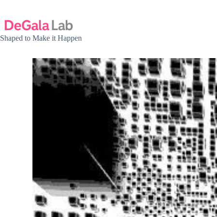
Omet
al
contingut
Shaped to Make it Happen